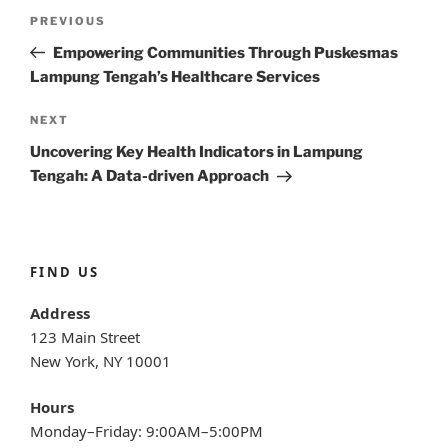
Post
Previous
PREVIOUS
navigation
Post
Empowering Communities Through Puskesmas
Lampung Tengah’s Healthcare Services
Next
NEXT
Post
Uncovering Key Health Indicators in Lampung
Tengah: A Data-driven Approach
FIND US
Address
123 Main Street
New York, NY 10001
Hours
Monday–Friday: 9:00AM–5:00PM