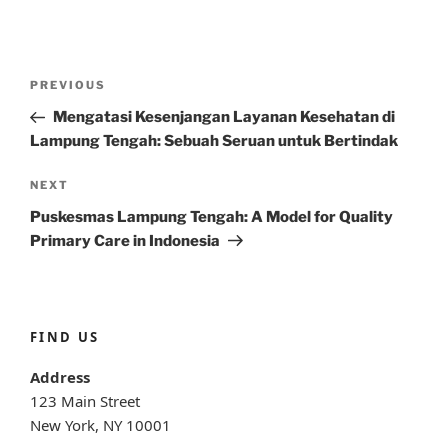
Post
Previous
PREVIOUS
navigation
Post
Mengatasi Kesenjangan Layanan Kesehatan di
Lampung Tengah: Sebuah Seruan untuk Bertindak
Next
NEXT
Post
Puskesmas Lampung Tengah: A Model for Quality
Primary Care in Indonesia
FIND US
Address
123 Main Street
New York, NY 10001