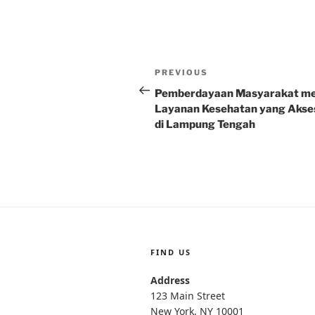
Post
Previous
PREVIOUS
navigation
Post
Pemberdayaan Masyarakat mel
Layanan Kesehatan yang Akses
di Lampung Tengah
FIND US
Address
123 Main Street
New York, NY 10001