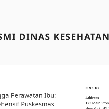
SMI DINAS KESEHATA
FIND US
ngga Perawatan Ibu:
Address
hensif Puskesmas
123 Main Stre
New York, NY 