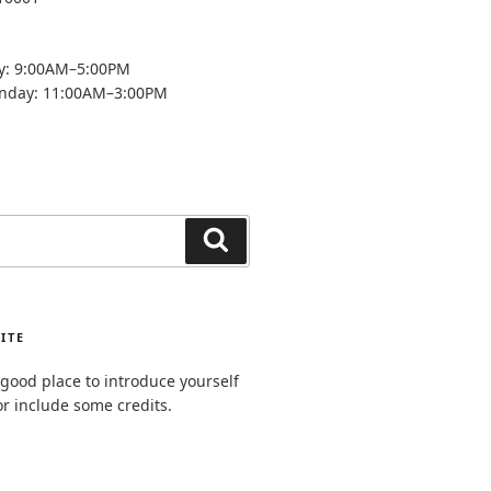
y: 9:00AM–5:00PM
unday: 11:00AM–3:00PM
Search
ITE
good place to introduce yourself
or include some credits.