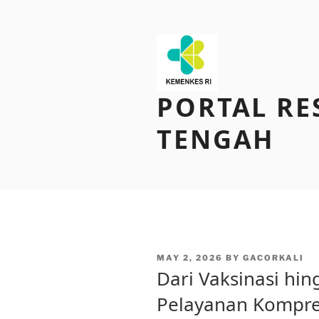
Skip
to
content
PORTAL RE
TENGAH
POSTED
MAY 2, 2026
BY
GACORKALI
ON
Dari Vaksinasi hi
Pelayanan Kompre