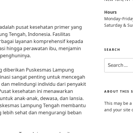
Hours
Monday–Frida
Saturday & S
dalah pusat kesehatan primer yang
ung Tengah, Indonesia. Fasilitas
rbagai layanan komprehensif kepada
nasi hingga perawatan ibu, menjamin
SEARCH
 penghuninya.
Search
for:
ng diberikan Puskesmas Lampung
sinasi sangat penting untuk mencegah
dan melindungi individu dari penyakit
Pusat kesehatan ini menawarkan
ABOUT THIS S
untuk anak-anak, dewasa, dan lansia.
This may be a 
Puskesmas Lampung Tengah membantu
and your site 
 lebih sehat dan mengurangi beban