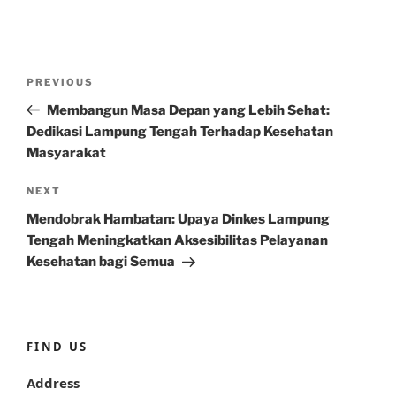
Post
Previous
PREVIOUS
navigation
Post
Membangun Masa Depan yang Lebih Sehat:
Dedikasi Lampung Tengah Terhadap Kesehatan
Masyarakat
Next
NEXT
Post
Mendobrak Hambatan: Upaya Dinkes Lampung
Tengah Meningkatkan Aksesibilitas Pelayanan
Kesehatan bagi Semua
FIND US
Address